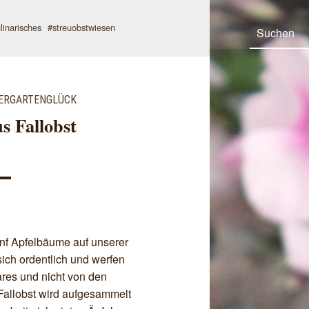
Search
linarisches
streuobstwiesen
ERGARTENGLÜCK
s Fallobst
ünf Apfelbäume auf unserer
sich ordentlich und werfen
bares und nicht von den
allobst wird aufgesammelt