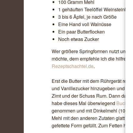
100 Gramm Mehl
1 gehäuften Teelöffel Weinsteinbac
3 bis 6 Äpfel, je nach Größe
Eine Hand voll Walnüsse
Ein paar Butterflocken
Noch etwas Zucker
Wer größere Springformen nutzt und 
möchte, dem empfehle ich die hilfrei
Rezeptschachtel.de
.
Erst die Butter mit dem Rührgerät rela
und Vanillezucker hinzugeben und verrü
Zimt und der Schuss Rum. Dann das M
habe dieses Mal überwiegend
Buchwe
genommen und mit Dinkelmehl (10 Gr
Mehl mit den anderen Zutaten glatt verrü
gefettete Form gefüllt. Zum Fetten ha