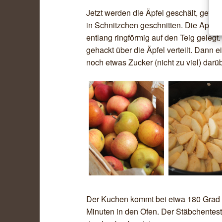
Jetzt werden die Äpfel geschält, gevier
in Schnitzchen geschnitten. Die Apfel
entlang ringförmig auf den Teig geleg
gehackt über die Äpfel verteilt. Dann e
noch etwas Zucker (nicht zu viel) darü
E BEITRÄGE
Der Kuchen kommt bei etwa 180 Grad (
Minuten in den Ofen. Der Stäbchentest 
ist