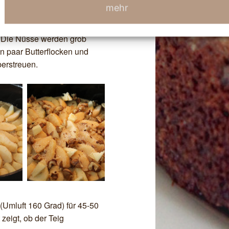
mehr
telt, die Gehäuse entfernt und
schnitze werden der Form
t. Die Nüsse werden grob
in paar Butterflocken und
berstreuen.
Umluft 160 Grad) für 45-50
zeigt, ob der Teig