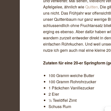
und verwertet: Mal sehen, vielleicht ve
Apfelgelee, ähnlich wie
Quitten
. Die g
uns nicht. Das Frühjahr war offensicht
unser Quittenbaum nur ganz wenige Bl
schlussendlich ohne Fruchtansatz bli
erging es ebenso. Aber dafür haben wir 
wandern zurzeit entweder direkt in de
einfachen Rührkuchen. Und weil unser 
nutze ich gern auch mal eine kleine 20
Zutaten für eine 20-er Springform (ge
100 Gramm weiche Butter
100 Gramm Rohrohrzucker
1 Päckchen Vanillezucker
2 Eier
½ Teelöffel Zimt
Schuss Rum