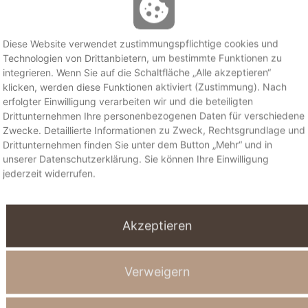
kpulver
Diese Website verwendet zustimmungspflichtige cookies und
Technologien von Drittanbietern, um bestimmte Funktionen zu
integrieren. Wenn Sie auf die Schaltfläche „Alle akzeptieren“
klicken, werden diese Funktionen aktiviert (Zustimmung). Nach
erfolgter Einwilligung verarbeiten wir und die beteiligten
Drittunternehmen Ihre personenbezogenen Daten für verschiedene
die Angaben umrechnen
Zwecke. Detaillierte Informationen zu Zweck, Rechtsgrundlage und
che Umrechnungstabelle von
Drittunternehmen finden Sie unter dem Button „Mehr“ und in
unserer Datenschutzerklärung. Sie können Ihre Einwilligung
jederzeit widerrufen.
tiv schaumig rühren. Zucker
hren. Es folgen die Eier, der
ehl und das Backpulver. Ich
Akzeptieren
izenmehl
(90 Gramm)
amm) gemischt. Wenn das
Verweigern
hrt ist, wird der Teig in die
be ich Rapsöl verwendet.