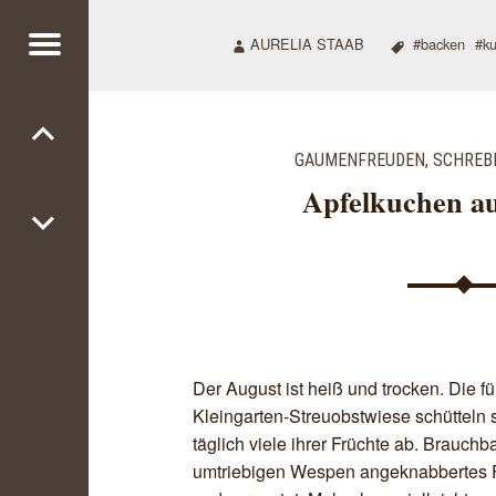
AURELIA STAAB
backen
ku
Menu
XTSCHATULLE
Post
navigation
GAUMENFREUDEN
,
SCHREB
Apfelkuchen au
Der August ist heiß und trocken. Die f
Kleingarten-Streuobstwiese schütteln 
täglich viele ihrer Früchte ab. Brauch
umtriebigen Wespen angeknabbertes F