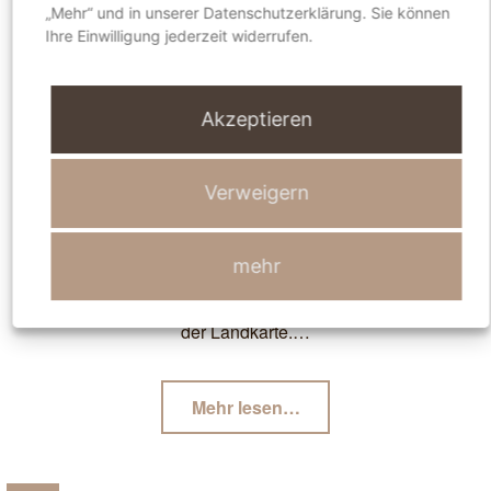
„Mehr“ und in unserer Datenschutzerklärung. Sie können
T
Ihre Einwilligung jederzeit widerrufen.
U
R
,
Akzeptieren
K
O
C
Bună ziua, România
Verweigern
H
E
N
mehr
,
Rumänien ist für Viele immer noch ein blinder Fleck auf
H
der Landkarte.…
A
N
D
"Bună
Mehr lesen
…
W
ziua,
E
România"
R