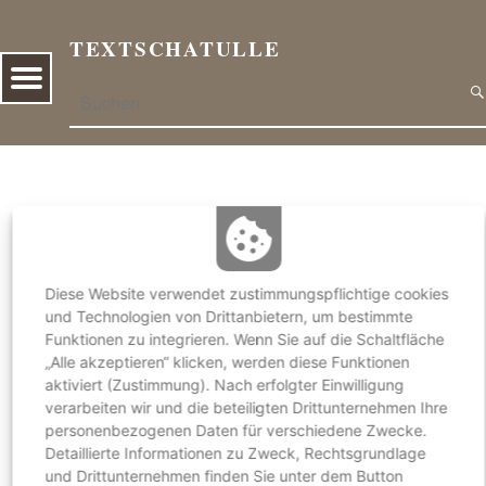
TEXTSCHATULLE
E
Menu
Search
R
U
N
D
U
Schlagwort:
Moldauklöster
M
G
A
Diese Website verwendet zustimmungspflichtige cookies
R
und Technologien von Drittanbietern, um bestimmte
T
Funktionen zu integrieren. Wenn Sie auf die Schaltfläche
„Alle akzeptieren“ klicken, werden diese Funktionen
E
aktiviert (Zustimmung). Nach erfolgter Einwilligung
N
verarbeiten wir und die beteiligten Drittunternehmen Ihre
,
personenbezogenen Daten für verschiedene Zwecke.
N
Detaillierte Informationen zu Zweck, Rechtsgrundlage
A
und Drittunternehmen finden Sie unter dem Button