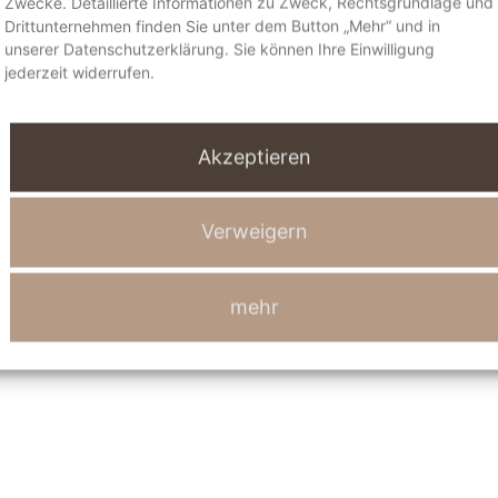
 Pfälzerwald ist bezaubernd. Das
Zwecke. Detaillierte Informationen zu Zweck, Rechtsgrundlage und
wissen…
Drittunternehmen finden Sie unter dem Button „Mehr“ und in
unserer Datenschutzerklärung. Sie können Ihre Einwilligung
jederzeit widerrufen.
"Fünf
Mehr lesen
…
Tage
Akzeptieren
Auszeit
im
Pfälzerwald"
Verweigern
mehr