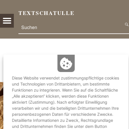
TEXTSCHATULLE
E
Menu
Search
R
U
N
D
U
Schlagwort:
Kulturreise
M
G
A
Diese Website verwendet zustimmungspflichtige cookies
R
und Technologien von Drittanbietern, um bestimmte
T
Funktionen zu integrieren. Wenn Sie auf die Schaltfläche
„Alle akzeptieren“ klicken, werden diese Funktionen
E
aktiviert (Zustimmung). Nach erfolgter Einwilligung
N
verarbeiten wir und die beteiligten Drittunternehmen Ihre
,
personenbezogenen Daten für verschiedene Zwecke.
N
Detaillierte Informationen zu Zweck, Rechtsgrundlage
A
und Drittunternehmen finden Sie unter dem Button