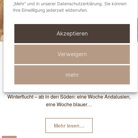
„Mehr“ und in unserer Datenschutzerklärung. Sie können
T
Ihre Einwilligung jederzeit widerrufen.
U
R
,
Akzeptieren
K
O
C
Andalusien: Auf den Spuren der
Verweigern
H
Mauren
E
N
mehr
,
H
Winterflucht – ab in den Süden: eine Woche Andalusien,
A
eine Woche blauer…
N
D
W
"Andalusien:
Mehr lesen
…
E
Auf
R