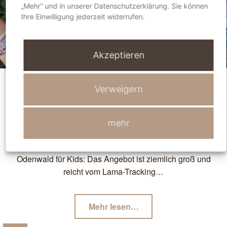
„Mehr“ und in unserer Datenschutzerklärung. Sie können
T
Ihre Einwilligung jederzeit widerrufen.
U
R
,
Akzeptieren
K
O
C
Mit Blumen malen und auf Bäume
Verweigern
H
klettern
E
N
mehr
,
H
Odenwald für Kids: Das Angebot ist ziemlich groß und
A
reicht vom Lama-Tracking…
N
D
W
"Mit
Mehr lesen
…
E
Blumen
R