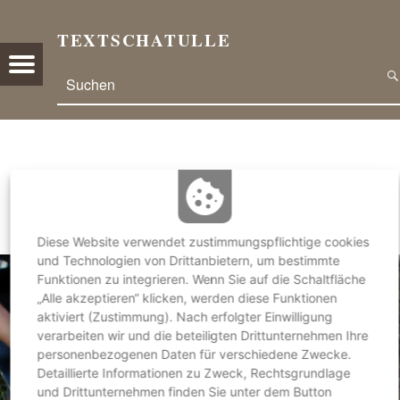
TEXTSCHATULLE
E
Menu
Search
R
U
N
D
U
Schlagwort:
Aktivitäten
M
G
A
Diese Website verwendet zustimmungspflichtige cookies
R
und Technologien von Drittanbietern, um bestimmte
T
Funktionen zu integrieren. Wenn Sie auf die Schaltfläche
„Alle akzeptieren“ klicken, werden diese Funktionen
E
aktiviert (Zustimmung). Nach erfolgter Einwilligung
N
verarbeiten wir und die beteiligten Drittunternehmen Ihre
,
personenbezogenen Daten für verschiedene Zwecke.
N
Detaillierte Informationen zu Zweck, Rechtsgrundlage
A
und Drittunternehmen finden Sie unter dem Button